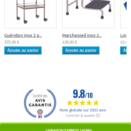
Guéridon inox 2 p...
Marchepied inox 2...
Linge
375,00 €
129,00 €
13,49 
Ajouter au panier
Ajouter au panier
Ajou
LIVRAISON EXPRESS 24/48H