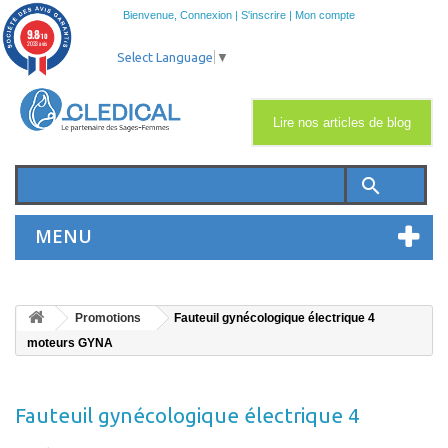
Bienvenue,
Connexion
|
S'inscrire
|
Mon compte
9.8
/10
2033 avis
Select Language
▼
Lire nos articles de blog
search
MENU
Promotions
Fauteuil gynécologique électrique 4
moteurs GYNA
Fauteuil gynécologique électrique 4