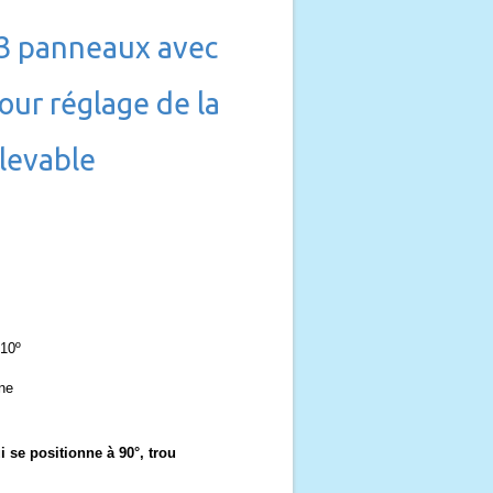
 3 panneaux avec
ur réglage de la
elevable
210º
ne
se positionne à 90°, trou