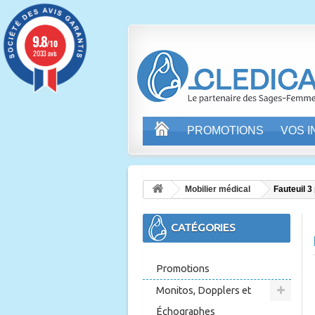
9.8
/10
2033 avis
PROMOTIONS
VOS 
Mobilier médical
Fauteuil 3
CATÉGORIES
Promotions
Monitos, Dopplers et
Échographes