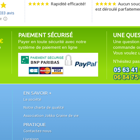
PAIEMENT SÉCURISÉ
UNE QUEST
€
Payer en toute sécurité avec notre
Une question 
e
système de paiement en ligne
commande ou 
Vous voulez u
N'hésitez pas
EN SAVOIR +
La société
Notre charte de qualité
Association Jokko Graine de vie
PRATIQUE
Contactez-nous
Livraison