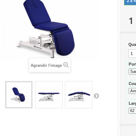
2 à 
1
Qua
Por
Agrandir l'image
Cou
Lar