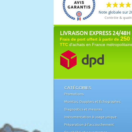
LIVRAISON EXPRESS 24/48H
250 
Frais de port offert à partir de
TTC
d'achats en France métropolitain
CATÉGORIES
Promotions
Monitos, Dopplers et Échographes
Diagnostics et mesures
Instrumentation à usage unique
Préparation à l'accouchement