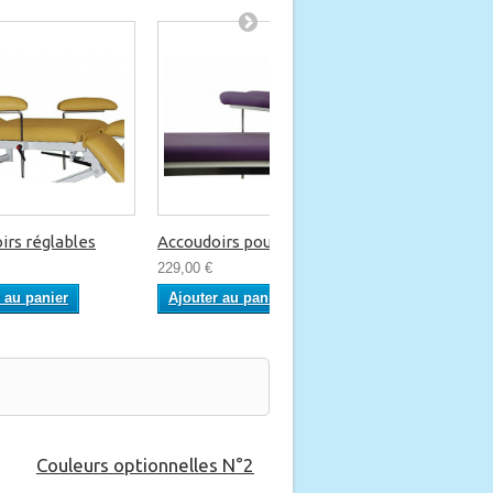
irs réglables
Accoudoirs pour e...
Système roulett
229,00 €
199,00 €
 au panier
Ajouter au panier
Ajouter au pani
Couleurs optionnelles N°2