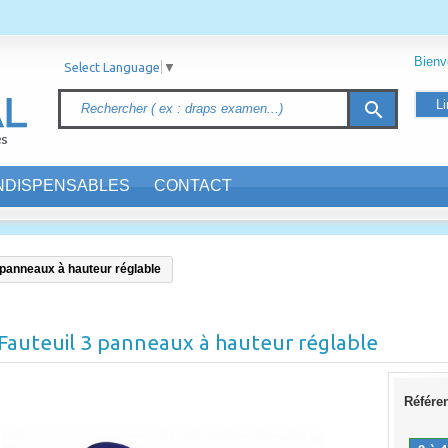
Bien
Select Language
▼
Li
search
INDISPENSABLES
CONTACT
 panneaux à hauteur réglable
Fauteuil 3 panneaux à hauteur réglable
Référe