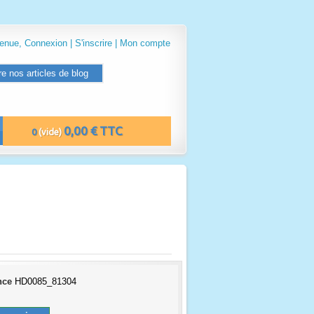
venue,
Connexion
|
S'inscrire
|
Mon compte
re nos articles de blog
0,00 € TTC
0
(vide)
nce
HD0085_81304