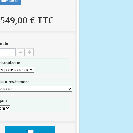
4 semaines
 549,00 €
TTC
ntité
te-rouleaux
leur revêtement
geur