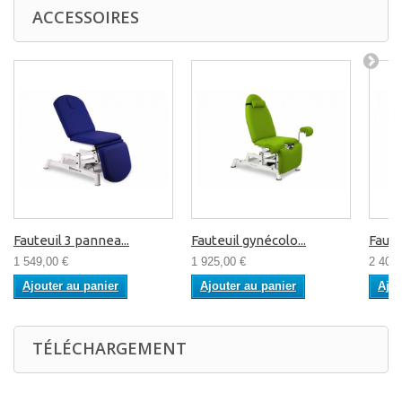
ACCESSOIRES
Fauteuil 3 pannea...
Fauteuil gynécolo...
Faute
1 549,00 €
1 925,00 €
2 405,
Ajouter au panier
Ajouter au panier
Ajou
TÉLÉCHARGEMENT