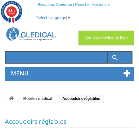
Bienvenue,
Connexion
|
S'inscrire
|
Mon compte
9.8
/10
2033 avis
Select Language
▼
Lire nos articles de blog
search
MENU
Mobilier médical
Accoudoirs réglables
Accoudoirs réglables