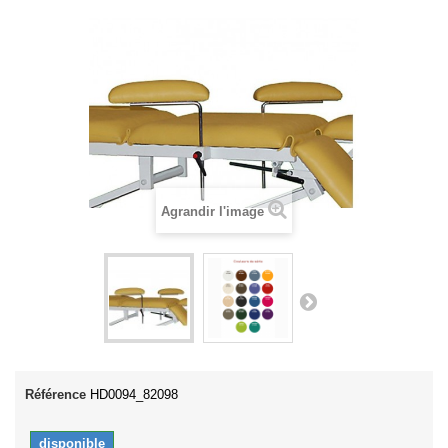
Agrandir l'image
Référence
HD0094_82098
disponible