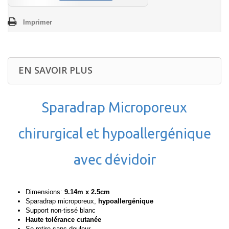
Imprimer
EN SAVOIR PLUS
Sparadrap Microporeux
chirurgical et hypoallergénique
avec dévidoir
Dimensions:
9.14m x 2.5cm
Sparadrap microporeux,
hypoallergénique
Support non-tissé blanc
Haute tolérance cutanée
Se retire sans douleur