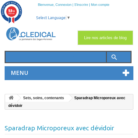
Bienvenue,
Connexion
|
S'inscrire
|
Mon compte
9.8
/10
2033 avis
Select Language
▼
Lire nos articles de blog
search
MENU
Sets, soins, contenants
Sparadrap Microporeux avec
dévidoir
Sparadrap Microporeux avec dévidoir