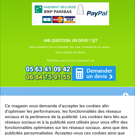
UNE QUESTION, UN DEVIS ? 7j/7
Une question sur un produit, sur une commande ou autre...
Vous voulez un devis.
N'hésitez pas à nous contacter au
Catégories
Ce magasin vous demande d'accepter les cookies afin
EN SAVOIR +
d'optimiser les performances, les fonctionnalités des réseaux
sociaux et la pertinence de la publicité. Les cookies tiers liés aux
PRATIQUE
réseaux sociaux et à la publicité sont utilisés pour vous offrir des
fonctionnalités optimisées sur les réseaux sociaux, ainsi que des
LIENS
publicités personnalisées. Acceptez-vous ces cookies ainsi que